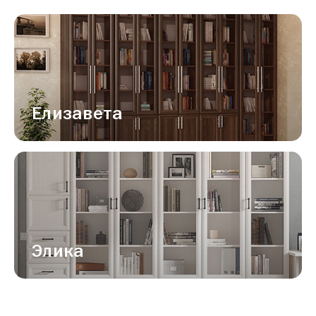
Елизавета
Элика