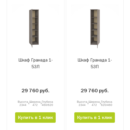
Шкаф Гранада 1-
Шкаф Гранада 1-
53Л
53П
29 760 руб.
29 760 руб.
Высота
Ширина
Глубина
Высота
Ширина
Глубина
x
x
x
x
2344
472
460/620
2344
472
620/460
Купить в 1 клик
Купить в 1 клик