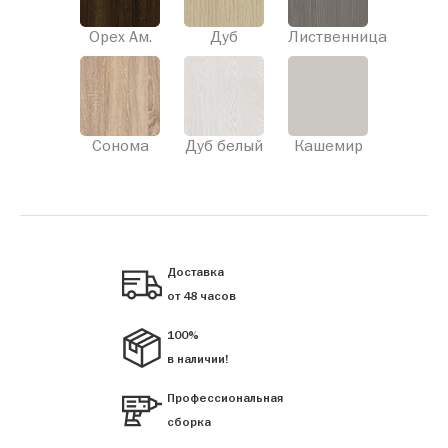
Орех Ам.
Дуб
Лиственница
Сонома
Дуб белый
Кашемир
Доставка
от 48 часов
100%
в наличии!
Профессиональная
сборка