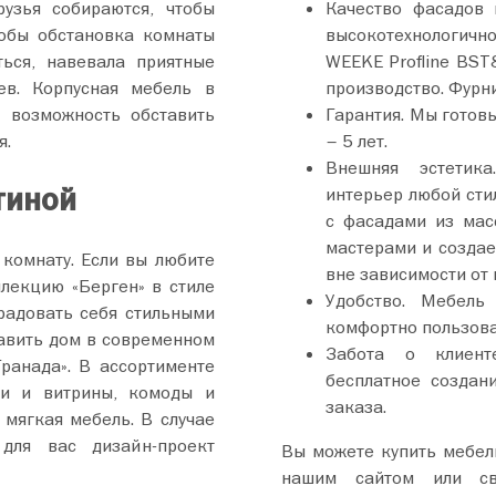
рузья собираются, чтобы
Качество фасадов 
тобы обстановка комнаты
высокотехнологично
ься, навевала приятные
WEEKE Profline BST
ев. Корпусная мебель в
производство. Фурн
 возможность обставить
Гарантия. Мы готовы
я.
– 5 лет.
Внешняя эстетика
тиной
интерьер любой сти
с фасадами из мас
мастерами и создае
 комнату. Если вы любите
вне зависимости от 
ллекцию «Берген» в стиле
Удобство. Мебель
орадовать себя стильными
комфортно пользоват
тавить дом в современном
Забота о клиент
ранада». В ассортименте
бесплатное создан
жи и витрины, комоды и
заказа.
 мягкая мебель. В случае
для вас дизайн-проект
Вы можете купить мебель
нашим сайтом или св