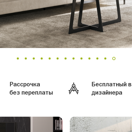
1
2
3
4
5
6
7
8
9
10
11
12
13
Рассрочка
Бесплатный 
без переплаты
дизайнера