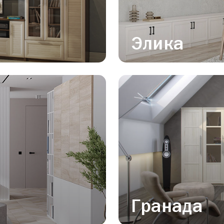
Элика
Гранада