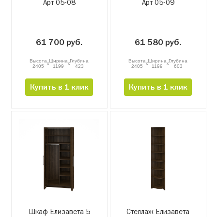
Арт 05-08
Арт 05-09
61 700 руб.
61 580 руб.
Высота
Ширина
Глубина
Высота
Ширина
Глубина
x
x
x
x
2405
1199
423
2405
1199
603
Купить в 1 клик
Купить в 1 клик
Шкаф Елизавета 5
Стеллаж Елизавета