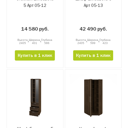
5 Арт 05-12
Арт 05-13
14 580 руб.
42 490 руб.
Высота
Ширина
Глубина
Высота
Ширина
Глубина
x
x
x
x
2405
401
586
2405
599
423
Купить в 1 клик
Купить в 1 клик