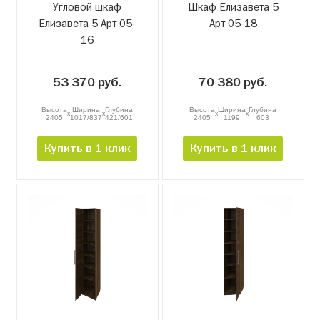
Угловой шкаф
Шкаф Елизавета 5
Елизавета 5 Арт 05-
Арт 05-18
16
53 370 руб.
70 380 руб.
Высота
Ширина
Глубина
Высота
Ширина
Глубина
x
x
x
x
2405
1017/837
421/601
2405
1199
603
Купить в 1 клик
Купить в 1 клик