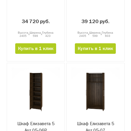
34 720 руб.
39 120 руб.
Высота
Ширина
Глубина
Высота
Ширина
Глубина
x
x
x
x
2405
599
423
2405
599
603
Купить в 1 клик
Купить в 1 клик
Шкаф Елизавета 5
Шкаф Елизавета 5
Арт 05-06Р
Арт 05-07