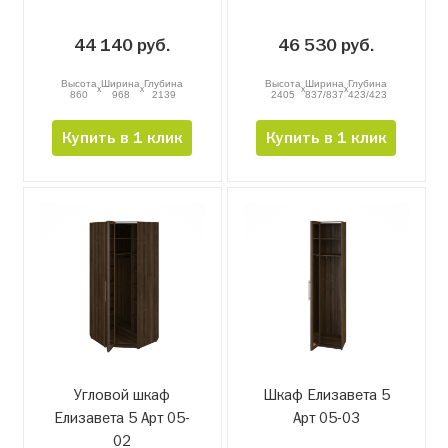
44 140 руб.
46 530 руб.
Высота
Ширина
Глубина
Высота
Ширина
Глубина
x
x
x
x
860
968
2139
2405
837/837
423/423
Купить в 1 клик
Купить в 1 клик
Угловой шкаф
Шкаф Елизавета 5
Елизавета 5 Арт 05-
Арт 05-03
02