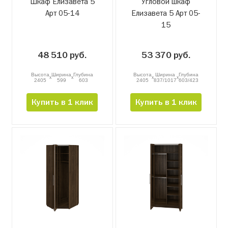
Шкаф Елизавета 5
Угловой шкаф
Арт 05-14
Елизавета 5 Арт 05-
15
48 510 руб.
53 370 руб.
Высота
Ширина
Глубина
Высота
Ширина
Глубина
x
x
x
x
2405
599
603
2405
837/1017
603/423
Купить в 1 клик
Купить в 1 клик