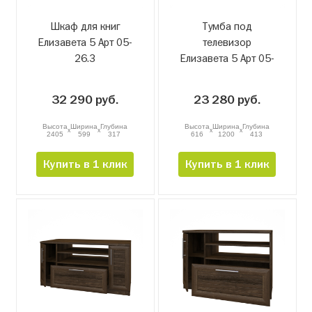
Шкаф для книг
Тумба под
Елизавета 5 Арт 05-
телевизор
26.3
Елизавета 5 Арт 05-
27
32 290 руб.
23 280 руб.
Высота
Ширина
Глубина
Высота
Ширина
Глубина
x
x
x
x
2405
599
317
616
1200
413
Купить в 1 клик
Купить в 1 клик