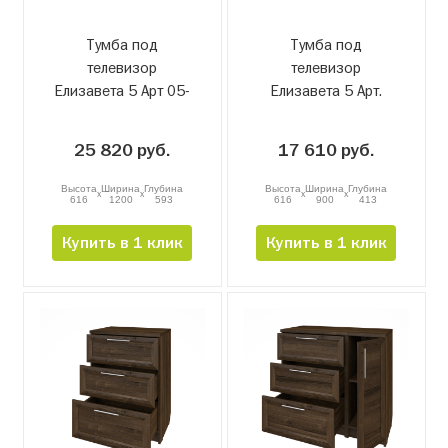
Тумба под
Тумба под
телевизор
телевизор
Елизавета 5 Арт 05-
Елизавета 5 Арт.
28
05-29
25 820 руб.
17 610 руб.
Высота
Ширина
Глубина
Высота
Ширина
Глубина
x
x
x
x
616
1200
593
616
900
413
Купить в 1 клик
Купить в 1 клик