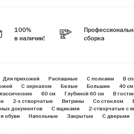
100%
Профессиональн
в наличии!
сборка
Для прихожей
Распашные
С полками
В с
ожей
С зеркалом
Белые
Большие
40 см
лассические
60 см
Глубиной 60 см
В гости
ые
2-х створчатые
Витрины
Со стеклом
сных документов
С ящиками
2-створчатые с 
я обуви
Напольные
Закрытые
С дверьми