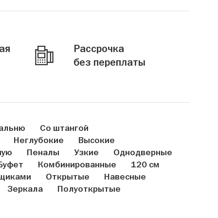
ая
Рассрочка
без переплаты
пальню
Со штангой
Неглубокие
Высокие
ную
Пеналы
Узкие
Однодверные
Буфет
Комбинированные
120 см
ящиками
Открытые
Навесные
Зеркала
Полуоткрытые