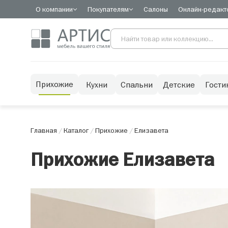
О компании
Покупателям
Салоны
Онлайн-редакт
Прихожие
Кухни
Спальни
Детские
Гости
Главная
/
Каталог
/
Прихожие
/
Елизавета
Прихожие Елизавета