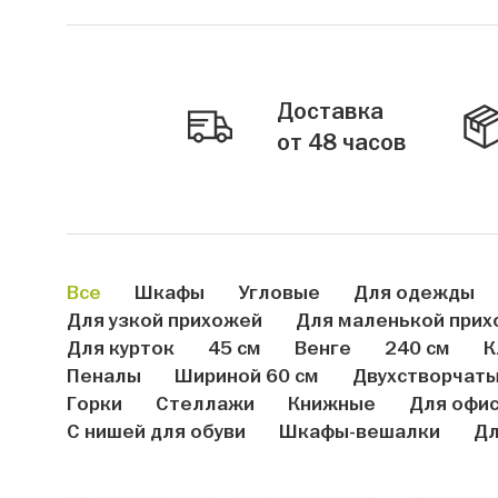
Доставка
от 48 часов
Все
Шкафы
Угловые
Для одежды
Для узкой прихожей
Для маленькой прих
Для курток
45 см
Венге
240 см
К
Пеналы
Шириной 60 см
Двухстворчат
Горки
Стеллажи
Книжные
Для офи
С нишей для обуви
Шкафы-вешалки
Дл