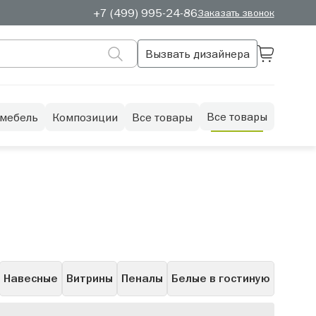
+7 (499) 995-24-86
Заказать звонок
Вызвать дизайнера
Все товары
 мебель
Композиции
Все товары
Навесные
Витрины
Пеналы
Белые в гостиную
рые
С полками
Скандинавские
Полуоткрытые