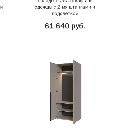
я
Толедо 1-06С Шкаф для
ми
одежды с 2-мя штангами и
подсветкой
61 640 руб.