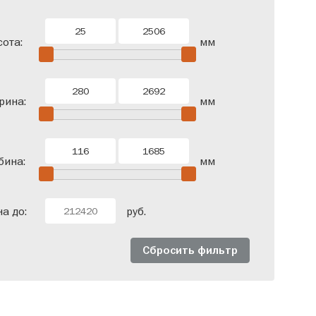
одверные
Со штангой
ота:
мм
рина:
мм
бина:
мм
а до:
руб.
Сбросить фильтр