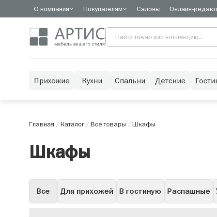
О компании
Покупателям
Салоны
Онлайн-редакт
Прихожие
Кухни
Спальни
Детские
Гости
Главная
/
Каталог
/
Все товары
/
Шкафы
Шкафы
Все
Для прихожей
В гостиную
Распашные
Горки
Со стеклом
С зеркалом
С ящиками