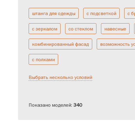
штанга для одежды
с подсветкой
с 
Большие
Двухствор
с зеркалом
со стеклом
навесные
комбинированный фасад
возможность у
с полками
Выбрать несколько условий
Показано моделей:
340