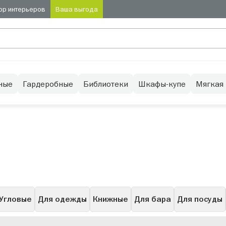
ор интерьеров
Ваша выгода
ные
Гардеробные
Библиотеки
Шкафы-купе
Мягкая
Угловые
Для одежды
Книжные
Для бара
Для посуды
Низкие
Буфет
Узкие
Высокие
С подсветкой
Се