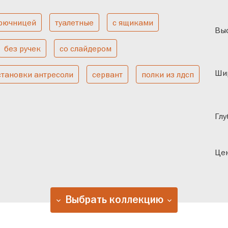
брючницей
туалетные
с ящиками
чатые
В спальню
Одн
Выс
без ручек
со слайдером
Ши
становки антресоли
сервант
полки из лдсп
Глу
Цен
Выбрать коллекцию