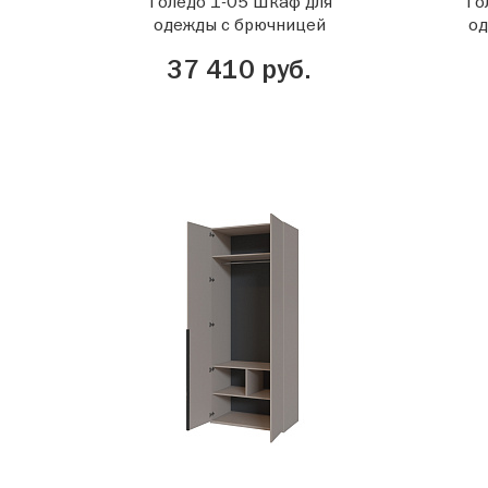
Толедо 1-05 Шкаф для
То
одежды с брючницей
од
37 410 руб.