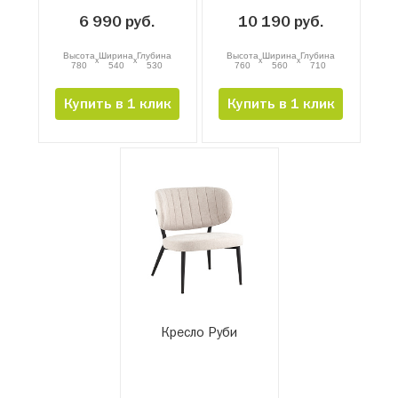
6 990 руб.
10 190 руб.
Высота
Ширина
Глубина
Высота
Ширина
Глубина
x
x
x
x
780
540
530
760
560
710
Купить в 1 клик
Купить в 1 клик
Кресло Руби