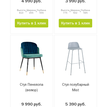
4 990 руб.
3 990 руб.
Высота
Ширина
Глубина
Высота
Ширина
Глубина
x
x
x
x
810
455
555
775
502
595
Купить в 1 клик
Купить в 1 клик
Стул Пенелопа
Стул полубарный
(велюр)
Mist
9 990 руб.
5 390 руб.