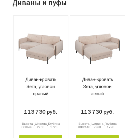
Диваны и пуфы
Диван-кровать
Диван-кровать
Зета, угловой
Зета, угловой
правый
левый
113 730 руб.
113 730 руб.
Высота
Ширина
Глубина
Высота
Ширина
Глубина
x
x
x
x
880/440
2260
1720
880/440
2260
1720