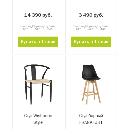
14 390 руб.
3 490 руб.
Высота
Ширина
Глубина
Высота
Ширина
Глубина
x
x
x
x
885
590
645
815
490
460
Купить в 1 клик
Купить в 1 клик
Стул Wishbone
Стул барный
Style
FRANKFURT