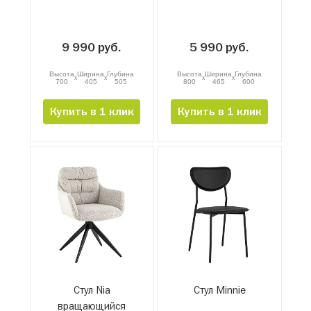
9 990 руб.
5 990 руб.
Высота
Ширина
Глубина
Высота
Ширина
Глубина
x
x
x
x
700
405
505
800
465
600
Купить в 1 клик
Купить в 1 клик
Стул Nia
Стул Minnie
вращающийся