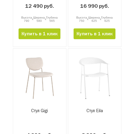
12 490 руб.
16 990 руб.
Высота
Ширина
Глубина
Высота
Ширина
Глубина
x
x
x
x
790
580
565
750
625
625
Купить в 1 клик
Купить в 1 клик
Стул Gigi
Стул Eila