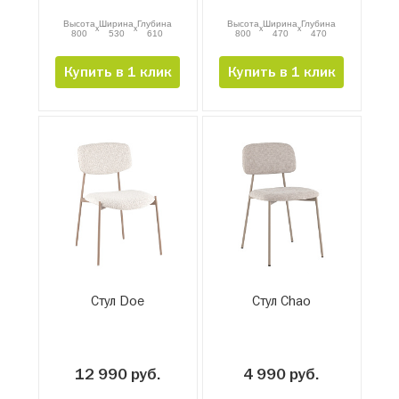
Высота
Ширина
Глубина
Высота
Ширина
Глубина
x
x
x
x
800
530
610
800
470
470
Купить в 1 клик
Купить в 1 клик
Стул Doe
Стул Chao
12 990 руб.
4 990 руб.