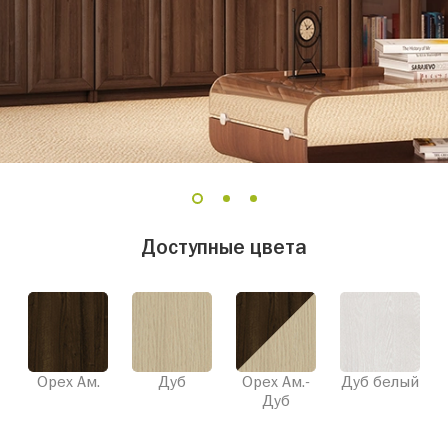
1
2
3
Доступные цвета
Орех Ам.
Дуб
Орех Ам.-
Дуб белый
Дуб