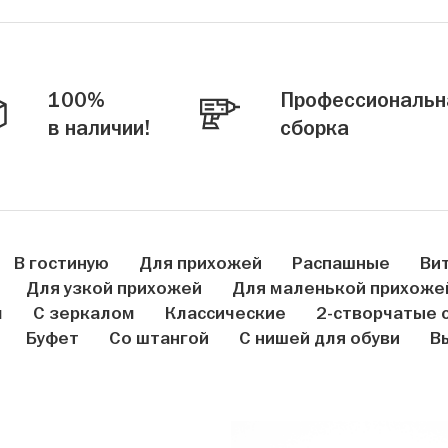
100%
Профессиональн
в наличии!
сборка
В гостиную
Для прихожей
Распашные
Ви
Для узкой прихожей
Для маленькой прихоже
м
С зеркалом
Классические
2-створчатые 
Буфет
Со штангой
С нишей для обуви
В