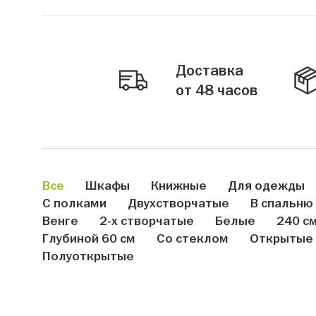
Доставка
от 48 часов
Все
Шкафы
Книжные
Для одежды
С полками
Двухстворчатые
В спальню
Венге
2-х створчатые
Белые
240 с
Глубиной 60 см
Со стеклом
Открытые
Полуоткрытые