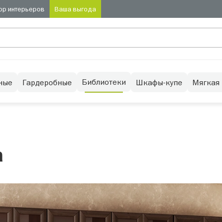
ор интерьеров
Ваша выгода
Библиотеки
ные
Гардеробные
Шкафы-купе
Мягкая
а