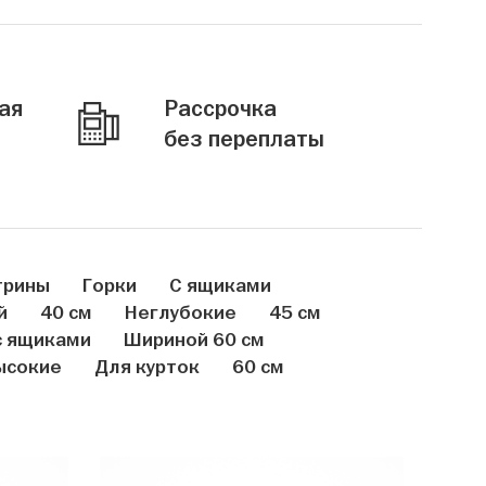
ая
Рассрочка
без переплаты
трины
Горки
С ящиками
й
40 см
Неглубокие
45 см
с ящиками
Шириной 60 см
ысокие
Для курток
60 см