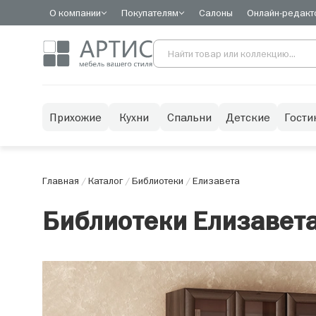
О компании
Покупателям
Салоны
Онлайн-редакт
Прихожие
Кухни
Спальни
Детские
Гости
Главная
/
Каталог
/
Библиотеки
/
Елизавета
Библиотеки Елизавет