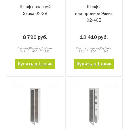
Шкаф навесной
Шкаф с
Элика 02-38
надстройкой Элика
02-40Б
8 790 руб.
12 410 руб.
Высота
Ширина
Глубина
Высота
Ширина
Глубина
x
x
x
x
341
900
242
891
900
242
Купить в 1 клик
Купить в 1 клик