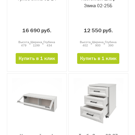
Элика 02-25Б
16 690 руб.
12 550 руб.
Высота
Ширина
Глубина
Высота
Ширина
Глубина
x
x
x
x
479
1199
434
402
900
390
Купить в 1 клик
Купить в 1 клик