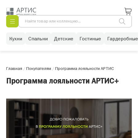
Кухни
Спальни
Детские
Гостиные
Гардеробные
Главная
/
Покупателям
/
Программа лояльности АРТИС
Программа лояльности АРТИС+