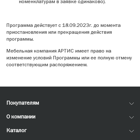
номенклатурам в заявке одинаково).
Программа действует с 18.09.2023г. до момента
приостановления или прекращения действия
программы.
Мебельная компания АРТИС имеет право на
изменение условий Программы или ее полную отмену
соответствующим распоряжением.
Покупателям
О компании
Каталог