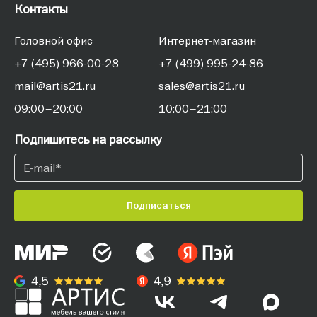
Контакты
Головной офис
Интернет-магазин
+7 (495) 966-00-28
+7 (499) 995-24-86
mail@artis21.ru
sales@artis21.ru
09:00–20:00
10:00–21:00
Подпишитесь на рассылку
Подписаться