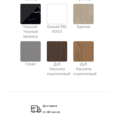
Черный-
Белый RAL
Аделия
Черный
9003
мрамор
Слэйт
Дуб
Дуб
Каселла
Каселла
каштановый
коричневый
Доставка
от 48 часов