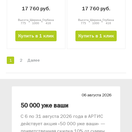
17 760 руб.
17 760 руб.
Высота
Ширина
Глубина
Высота
Ширина
Глубина
x
x
x
x
775
1000
416
775
1000
416
Купить в 1 клик
Купить в 1 клик
1
2
Далее
26
06 августа 2026
лиз от АРТИС
50 000 уже ваши
С 6 по 31 августа 2026 года в АРТИС
действует акция «50 000 уже ваши» —
приветственная скидка 10% от суммы