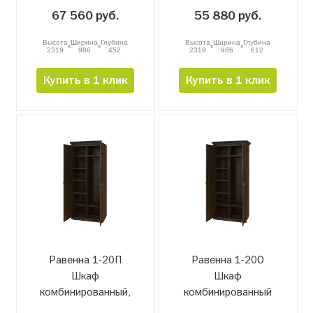
67 560 руб.
55 880 руб.
Высота
Ширина
Глубина
Высота
Ширина
Глубина
x
x
x
x
2319
986
452
2319
986
612
Купить в 1 клик
Купить в 1 клик
Равенна 1-20П
Равенна 1-20О
Шкаф
Шкаф
комбинированный,
комбинированный
проходной