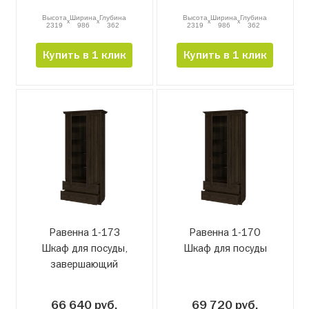
Высота
Ширина
Глубина
Высота
Ширина
Глубина
x
x
x
x
2319
986
362
2319
986
362
Купить в 1 клик
Купить в 1 клик
Равенна 1-17З
Равенна 1-17О
Шкаф для посуды,
Шкаф для посуды
завершающий
66 640 руб.
69 720 руб.