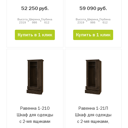
52 250 руб.
59 090 руб.
Высота
Ширина
Глубина
Высота
Ширина
Глубина
x
x
x
x
2319
986
612
2319
986
612
Купить в 1 клик
Купить в 1 клик
Равенна 1-21О
Равенна 1-21П
Шкаф для одежды
Шкаф для одежды
с 2-мя ящиками
с 2-мя ящиками,
проходной