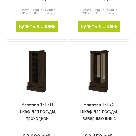
Высота
Ширина
Глубина
Высота
Ширина
Глубина
x
x
x
x
2319
986
452
2319
986
452
Купить в 1 клик
Купить в 1 клик
Равенна 1-17П
Равенна 1-17З
Шкаф для посуды,
Шкаф для посуды,
проходной
завершающий с
зеркалом