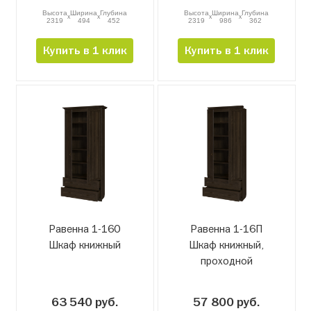
Высота
Ширина
Глубина
Высота
Ширина
Глубина
x
x
x
x
2319
494
452
2319
986
362
Купить в 1 клик
Купить в 1 клик
Равенна 1-16О
Равенна 1-16П
Шкаф книжный
Шкаф книжный,
проходной
63 540 руб.
57 800 руб.