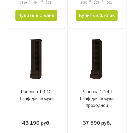
x
x
x
x
2319
494
362
2366
564
502
Купить в 1 клик
Купить в 1 клик
Равенна 1-14О
Равенна 1-14П
Шкаф для посуды
Шкаф для посуды,
проходной
43 190 руб.
37 590 руб.