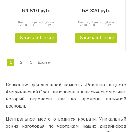
64 810 руб.
58 320 руб.
Высота
Ширина
Глубина
Высота
Ширина
Глубина
x
x
x
x
2319
986
612
2319
986
612
Купить в 1 клик
Купить в 1 клик
1
2
3
Далее
Коллекция для спальной комнаты «Равенна» в цвете
Американский Орех выполнена в классическом стиле,
который переносит нас во времена античной
роскоши.
Центральное место отводится кровати. Уникальный
эскиз изголовья по чертежам наших дизайнеров