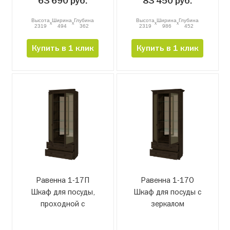
63 690 руб.
83 450 руб.
Высота
Ширина
Глубина
Высота
Ширина
Глубина
x
x
x
x
2319
494
362
2319
986
452
Купить в 1 клик
Купить в 1 клик
Равенна 1-17П
Равенна 1-17О
Шкаф для посуды,
Шкаф для посуды с
проходной с
зеркалом
зеркалом