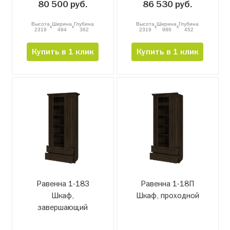
80 500 руб.
86 530 руб.
Высота
Ширина
Глубина
Высота
Ширина
Глубина
x
x
x
x
2319
494
362
2319
986
452
Купить в 1 клик
Купить в 1 клик
Равенна 1-18З
Равенна 1-18П
Шкаф,
Шкаф, проходной
завершающий