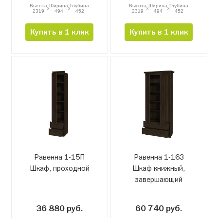
Высота
Ширина
Глубина
Высота
Ширина
Глубина
x
x
x
x
2319
494
452
2319
494
452
Купить в 1 клик
Купить в 1 клик
Равенна 1-15П
Равенна 1-16З
Шкаф, проходной
Шкаф книжный,
завершающий
36 880 руб.
60 740 руб.