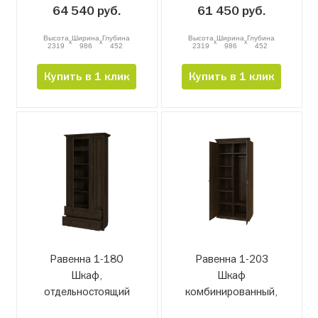
64 540 руб.
61 450 руб.
Высота
Ширина
Глубина
Высота
Ширина
Глубина
x
x
x
x
2319
986
452
2319
986
452
Купить в 1 клик
Купить в 1 клик
Равенна 1-18О
Равенна 1-20З
Шкаф,
Шкаф
отдельностоящий
комбинированный,
завершающий