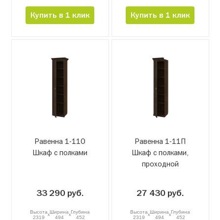
Купить в 1 клик
Купить в 1 клик
Равенна 1-11О
Равенна 1-11П
Шкаф с полками
Шкаф с полками,
проходной
33 290 руб.
27 430 руб.
Высота
Ширина
Глубина
Высота
Ширина
Глубина
x
x
x
x
2319
494
452
2319
494
452