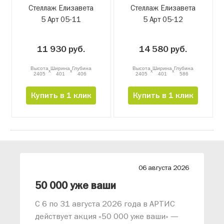
Стеллаж Елизавета
Стеллаж Елизавета
5 Арт 05-11
5 Арт 05-12
11 930 руб.
14 580 руб.
Высота
Ширина
Глубина
Высота
Ширина
Глубина
x
x
x
x
2405
401
406
2405
401
586
Купить в 1 клик
Купить в 1 клик
26
06 августа 2026
лиз от АРТИС
50 000 уже ваши
С 6 по 31 августа 2026 года в АРТИС
действует акция «50 000 уже ваши» —