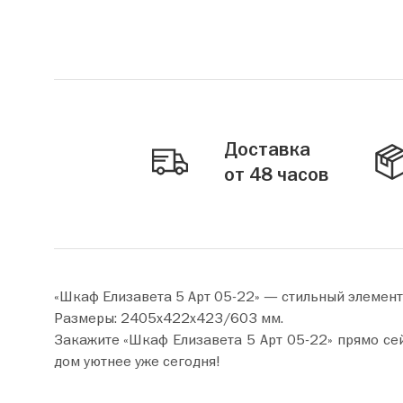
Доставка
от 48 часов
«Шкаф Елизавета 5 Арт 05-22» — стильный элемен
Размеры: 2405х422х423/603 мм.
Закажите «Шкаф Елизавета 5 Арт 05-22» прямо сейчас по цене от 27 320 руб. Добавьте товар в корзин
дом уютнее уже сегодня!