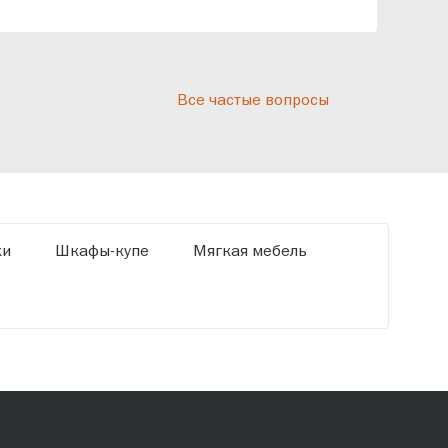
реп
отн
раз
дис
Все частые вопросы
кот
«Ди
ки
Шкафы-купе
Мягкая мебель