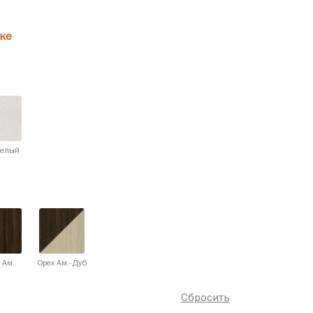
ке
белый
 Ам.
Орех Ам.-Дуб
Сбросить