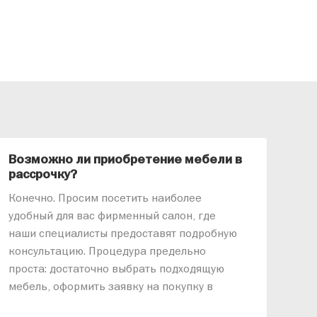
Возможно ли приобретение мебели в
Ка
рассрочку?
«АР
Конечно. Просим посетить наиболее
меб
удобный для вас фирменный салон, где
озв
наши специалисты предоставят подробную
ник
консультацию. Процедура предельно
так
проста: достаточно выбрать подходящую
спр
мебель, оформить заявку на покупку в
выс
рассрочку и подписать договор.
дос