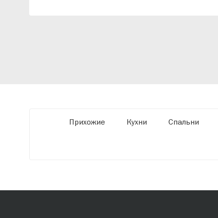
индивидуальный проект, учитывая
особенности планировки вашего
помещения и личные пожелания. Благодаря
современному высокотехнологичному
оборудованию мы можем производить
мебель по заданным параметрам,
обеспечивая высокое качество и точное
соответствие размерам.
Прихожие
Кухни
Спальни