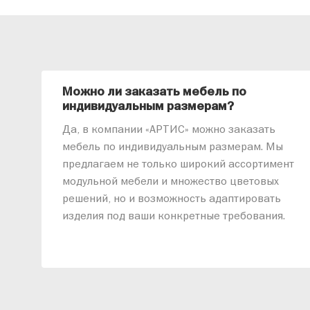
Можно ли заказать мебель по
индивидуальным размерам?
Да, в компании «АРТИС» можно заказать
мебель по индивидуальным размерам. Мы
предлагаем не только широкий ассортимент
модульной мебели и множество цветовых
решений, но и возможность адаптировать
изделия под ваши конкретные требования.
Наши специалисты помогут разработать
индивидуальный проект, учитывая
особенности планировки вашего
помещения и личные пожелания. Благодаря
современному высокотехнологичному