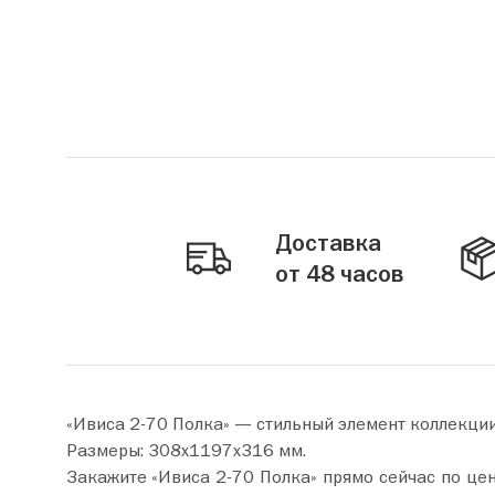
Доставка
от 48 часов
«Ивиса 2-70 Полка» — стильный элемент коллекци
Размеры: 308х1197х316 мм.
Закажите «Ивиса 2-70 Полка» прямо сейчас по цене от 3 780 руб. Добавьте товар в корзину и оформите покупку всего за