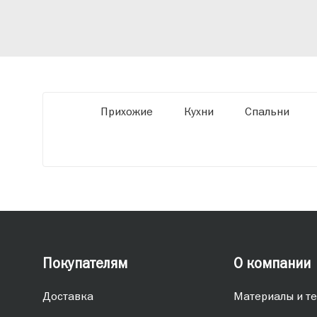
оборудованию мы можем производить
мебель по заданным параметрам,
обеспечивая высокое качество и точное
соответствие размерам.
Прихожие
Кухни
Спальни
Покупателям
О компании
Доставка
Материалы и те