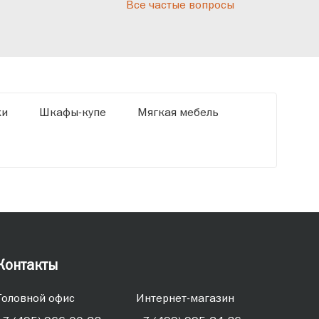
Все частые вопросы
кот
«Ди
ки
Шкафы-купе
Мягкая мебель
Контакты
Головной офис
Интернет-магазин