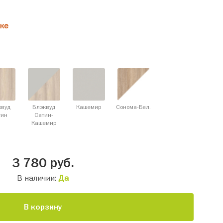
ке
квуд
Блэквуд
Кашемир
Сонома-Бел.
тин
Cатин-
Кашемир
3 780
руб.
В наличии:
Да
В корзину