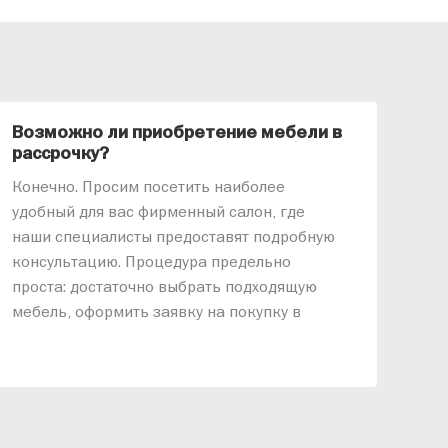
Возможно ли приобретение мебели в
Ка
рассрочку?
«АР
Конечно. Просим посетить наиболее
меб
удобный для вас фирменный салон, где
озв
наши специалисты предоставят подробную
ник
консультацию. Процедура предельно
так
проста: достаточно выбрать подходящую
спр
мебель, оформить заявку на покупку в
выс
рассрочку и подписать договор.
дос
реп
отн
раз
дис