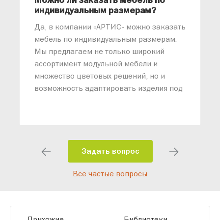
Можно ли заказать мебель по
О
индивидуальным размерам?
м
«
Да, в компании «АРТИС» можно заказать
М
мебель по индивидуальным размерам.
п
Мы предлагаем не только широкий
м
ассортимент модульной мебели и
о
множество цветовых решений, но и
возможность адаптировать изделия под
ваши конкретные требования. Наши
специалисты помогут разработать
индивидуальный проект, учитывая
особенности планировки вашего
помещения и личные пожелания.
Задать вопрос
Благодаря современному
Все частые вопросы
высокотехнологичному оборудованию
мы можем производить мебель по
заданным параметрам, обеспечивая
высокое качество и точное соответствие
Прихожие
Библиотеки