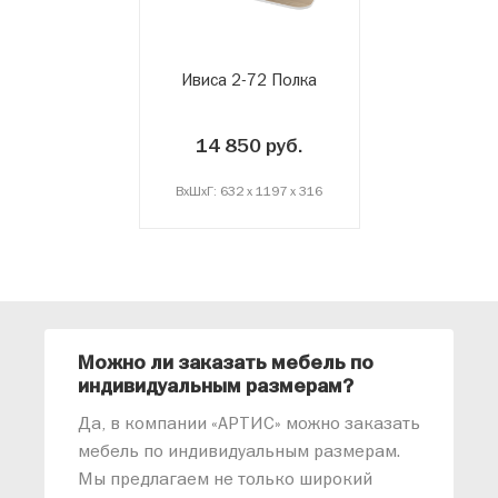
Ивиса 2-72 Полка
14 850 руб.
ВxШxГ: 632 x 1197 x 316
Можно ли заказать мебель по
О
индивидуальным размерам?
м
«
Да, в компании «АРТИС» можно заказать
М
мебель по индивидуальным размерам.
п
Мы предлагаем не только широкий