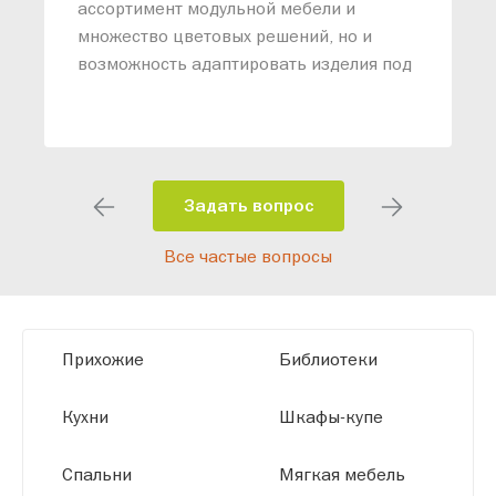
м
ассортимент модульной мебели и
о
множество цветовых решений, но и
возможность адаптировать изделия под
ваши конкретные требования. Наши
специалисты помогут разработать
индивидуальный проект, учитывая
особенности планировки вашего
помещения и личные пожелания.
Задать вопрос
Благодаря современному
Все частые вопросы
высокотехнологичному оборудованию
мы можем производить мебель по
заданным параметрам, обеспечивая
высокое качество и точное соответствие
Прихожие
Библиотеки
размерам.
Кухни
Шкафы-купе
Спальни
Мягкая мебель