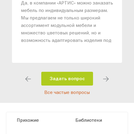
Да, в компании «АРТИС» можно заказать
М
мебель по индивидуальным размерам.
п
Мы предлагаем не только широкий
м
ассортимент модульной мебели и
о
множество цветовых решений, но и
возможность адаптировать изделия под
ваши конкретные требования. Наши
специалисты помогут разработать
индивидуальный проект, учитывая
особенности планировки вашего
помещения и личные пожелания.
Задать вопрос
Благодаря современному
Все частые вопросы
высокотехнологичному оборудованию
мы можем производить мебель по
заданным параметрам, обеспечивая
высокое качество и точное соответствие
Прихожие
Библиотеки
размерам.