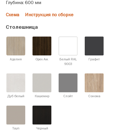
Глубина: 600 мм
Схема
Инструкция по сборке
Столешница
Аделия
Орех Ам.
Белый RAL
Графит
9003
Дуб белый
Кашемир
Слэйт
Сонома
Тауп
Черный