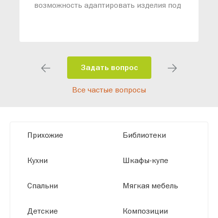
возможность адаптировать изделия под
ваши конкретные требования. Наши
специалисты помогут разработать
индивидуальный проект, учитывая
особенности планировки вашего
помещения и личные пожелания.
Задать вопрос
Благодаря современному
Все частые вопросы
высокотехнологичному оборудованию
мы можем производить мебель по
заданным параметрам, обеспечивая
высокое качество и точное соответствие
Прихожие
Библиотеки
размерам.
Кухни
Шкафы-купе
Спальни
Мягкая мебель
Детские
Композиции