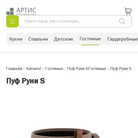
Гостиные
Кухни
Спальни
Детские
Гардеробные
Главная
/
Каталог
/
Гостиные
/
Пуф Руни S
Гостиные
/
Пуф Руни S
Пуф Руни S