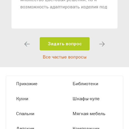
возможность адаптировать изделия под
ваши конкретные требования. Наши
специалисты помогут разработать
индивидуальный проект, учитывая
особенности планировки вашего
помещения и личные пожелания.
Задать вопрос
Благодаря современному
Все частые вопросы
высокотехнологичному оборудованию
мы можем производить мебель по
заданным параметрам, обеспечивая
высокое качество и точное соответствие
Прихожие
Библиотеки
размерам.
Кухни
Шкафы-купе
Спальни
Мягкая мебель
Детские
Композиции