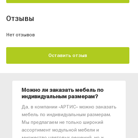
Отзывы
Нет отзывов
Оставить отзыв
Можно ли заказать мебель по
О
индивидуальным размерам?
м
«
Да, в компании «АРТИС» можно заказать
М
мебель по индивидуальным размерам.
п
Мы предлагаем не только широкий
м
ассортимент модульной мебели и
о
множество цветовых решений, но и