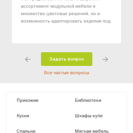
м
ассортимент модульной мебели и
о
множество цветовых решений, но и
возможность адаптировать изделия под
ваши конкретные требования. Наши
специалисты помогут разработать
индивидуальный проект, учитывая
особенности планировки вашего
помещения и личные пожелания.
Задать вопрос
Благодаря современному
Все частые вопросы
высокотехнологичному оборудованию
мы можем производить мебель по
заданным параметрам, обеспечивая
высокое качество и точное соответствие
Прихожие
Библиотеки
размерам.
Кухни
Шкафы-купе
Спальни
Мягкая мебель