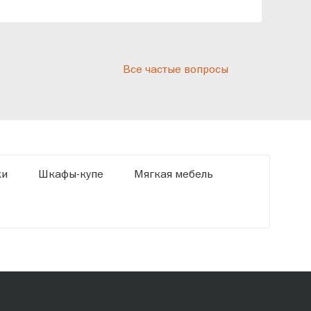
реп
отн
раз
дис
Все частые вопросы
кот
«Ди
ки
Шкафы-купе
Мягкая мебель