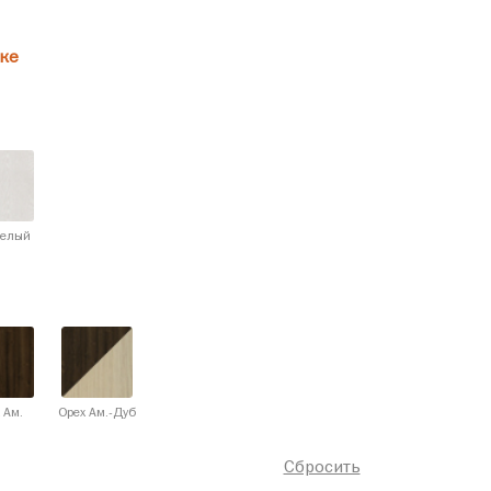
ке
белый
 Ам.
Орех Ам.-Дуб
Сбросить