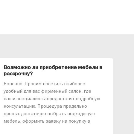
Возможно ли приобретение мебели в
Ка
рассрочку?
«АР
Конечно. Просим посетить наиболее
меб
удобный для вас фирменный салон, где
озв
наши специалисты предоставят подробную
ник
консультацию. Процедура предельно
так
проста: достаточно выбрать подходящую
спр
мебель, оформить заявку на покупку в
выс
рассрочку и подписать договор.
дос