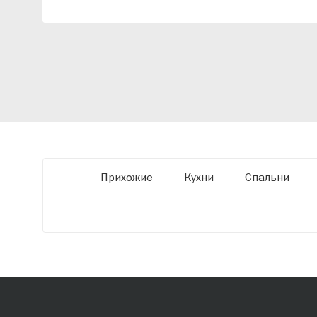
индивидуальный проект, учитывая
особенности планировки вашего
помещения и личные пожелания. Благодаря
современному высокотехнологичному
оборудованию мы можем производить
мебель по заданным параметрам,
обеспечивая высокое качество и точное
соответствие размерам.
Прихожие
Кухни
Спальни