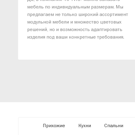
мебель по индивидуальным размерам. Мы
предлагаем не только широкий ассортимент
модульной мебели и множество цветовых
решений, но и возможность адаптировать
изделия под ваши конкретные требования.
Наши специалисты помогут разработать
индивидуальный проект, учитывая
особенности планировки вашего
помещения и личные пожелания. Благодаря
современному высокотехнологичному
оборудованию мы можем производить
мебель по заданным параметрам,
обеспечивая высокое качество и точное
соответствие размерам.
Прихожие
Кухни
Спальни