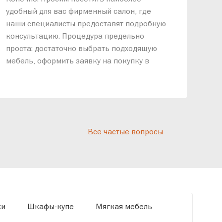
меб
удобный для вас фирменный салон, где
озв
наши специалисты предоставят подробную
ник
консультацию. Процедура предельно
так
проста: достаточно выбрать подходящую
спр
мебель, оформить заявку на покупку в
выс
рассрочку и подписать договор.
дос
реп
отн
раз
дис
Все частые вопросы
кот
«Ди
ки
Шкафы-купе
Мягкая мебель