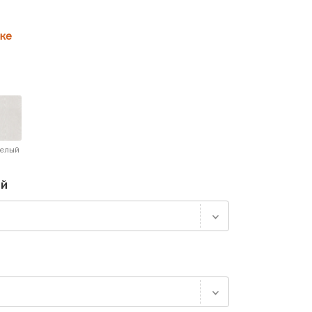
ке
белый
ей