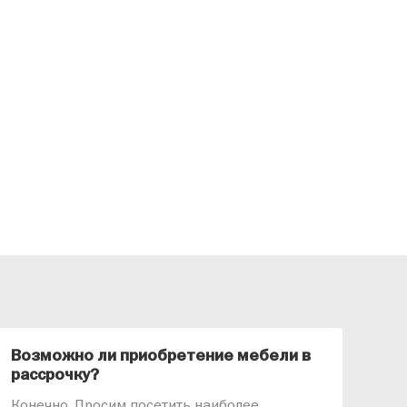
Возможно ли приобретение мебели в
Ка
рассрочку?
«АР
Конечно. Просим посетить наиболее