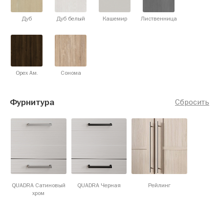
Дуб
Дуб белый
Кашемир
Лиственница
Орех Ам.
Сонома
Фурнитура
Сбросить
QUADRA Сатиновый
QUADRA Черная
Рейлинг
хром