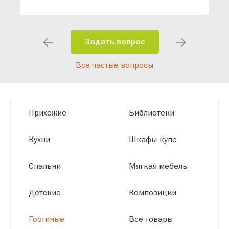
специалисты помогут разработать
индивидуальный проект, учитывая
особенности планировки вашего
помещения и личные пожелания.
Задать вопрос
Благодаря современному
Все частые вопросы
высокотехнологичному оборудованию
мы можем производить мебель по
заданным параметрам, обеспечивая
высокое качество и точное соответствие
Прихожие
Библиотеки
размерам.
Кухни
Шкафы-купе
Спальни
Мягкая мебель
Детские
Композиции
Гостиные
Все товары