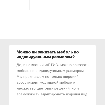
Можно ли заказать мебель по
О
индивидуальным размерам?
м
«
Да, в компании «АРТИС» можно заказать
М
мебель по индивидуальным размерам.
п
Мы предлагаем не только широкий
м
ассортимент модульной мебели и
о
множество цветовых решений, но и
возможность адаптировать изделия под
ваши конкретные требования. Наши