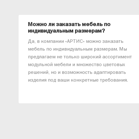
Можно ли заказать мебель по
индивидуальным размерам?
Да, в компании «АРТИС» можно заказать
мебель по индивидуальным размерам. Мы
предлагаем не только широкий ассортимент
модульной мебели и множество цветовых
решений, но и возможность адаптировать
изделия под ваши конкретные требования.
Наши специалисты помогут разработать
индивидуальный проект, учитывая
особенности планировки вашего
помещения и личные пожелания. Благодаря
современному высокотехнологичному
оборудованию мы можем производить
мебель по заданным параметрам,