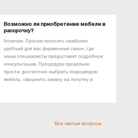
Возможно ли приобретение мебели в
Ка
рассрочку?
«АР
Конечно. Просим посетить наиболее
меб
удобный для вас фирменный салон, где
озв
наши специалисты предоставят подробную
ник
консультацию. Процедура предельно
так
проста: достаточно выбрать подходящую
спр
мебель, оформить заявку на покупку в
выс
рассрочку и подписать договор.
дос
реп
отн
раз
дис
Все частые вопросы
кот
«Ди