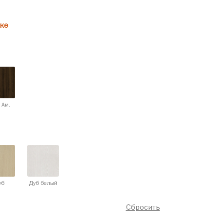
ке
 Ам.
уб
Дуб белый
Сбросить