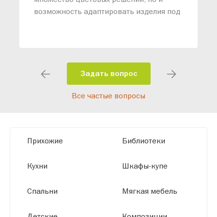
возможность адаптировать изделия под
ваши конкретные требования. Наши
специалисты помогут разработать
индивидуальный проект, учитывая
особенности планировки вашего
помещения и личные пожелания.
Задать вопрос
Благодаря современному
Все частые вопросы
высокотехнологичному оборудованию
мы можем производить мебель по
заданным параметрам, обеспечивая
высокое качество и точное соответствие
Прихожие
Библиотеки
размерам.
Кухни
Шкафы-купе
Спальни
Мягкая мебель
Детские
Композиции