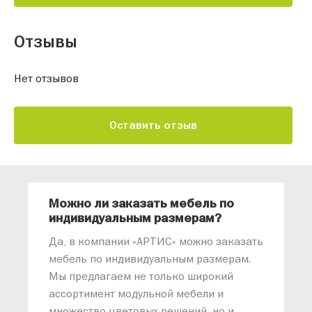
Отзывы
Нет отзывов
Оставить отзыв
Можно ли заказать мебель по
О
индивидуальным размерам?
м
«
Да, в компании «АРТИС» можно заказать
М
мебель по индивидуальным размерам.
п
Мы предлагаем не только широкий
м
ассортимент модульной мебели и
о
множество цветовых решений, но и