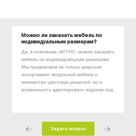
Можно ли заказать мебель по
О
индивидуальным размерам?
м
«
Да, в компании «АРТИС» можно заказать
М
мебель по индивидуальным размерам.
п
Мы предлагаем не только широкий
м
ассортимент модульной мебели и
о
множество цветовых решений, но и
возможность адаптировать изделия под
ваши конкретные требования. Наши
специалисты помогут разработать
индивидуальный проект, учитывая
особенности планировки вашего
помещения и личные пожелания.
Задать вопрос
Благодаря современному