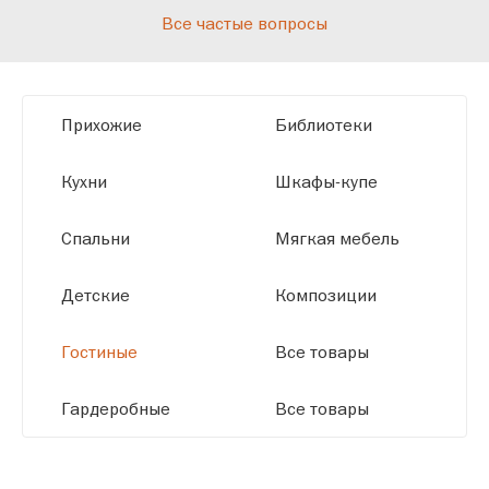
Все частые вопросы
высокотехнологичному оборудованию
мы можем производить мебель по
заданным параметрам, обеспечивая
высокое качество и точное соответствие
Прихожие
Библиотеки
размерам.
Кухни
Шкафы-купе
Спальни
Мягкая мебель
Детские
Композиции
Гостиные
Все товары
Гардеробные
Все товары