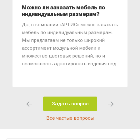
Можно ли заказать мебель по
О
индивидуальным размерам?
м
«
Да, в компании «АРТИС» можно заказать
М
мебель по индивидуальным размерам.
п
Мы предлагаем не только широкий
м
ассортимент модульной мебели и
о
множество цветовых решений, но и
возможность адаптировать изделия под
ваши конкретные требования. Наши
специалисты помогут разработать
индивидуальный проект, учитывая
особенности планировки вашего
помещения и личные пожелания.
Задать вопрос
Благодаря современному
Все частые вопросы
высокотехнологичному оборудованию
мы можем производить мебель по
заданным параметрам, обеспечивая