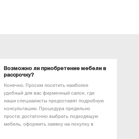
Возможно ли приобретение мебели в
Ка
рассрочку?
«АР
Конечно. Просим посетить наиболее
меб
удобный для вас фирменный салон, где
озв
наши специалисты предоставят подробную
ник
консультацию. Процедура предельно
так
проста: достаточно выбрать подходящую
спр
мебель, оформить заявку на покупку в
выс
рассрочку и подписать договор.
дос