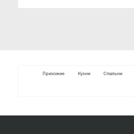
индивидуальный проект, учитывая
особенности планировки вашего
помещения и личные пожелания. Благодаря
современному высокотехнологичному
оборудованию мы можем производить
мебель по заданным параметрам,
обеспечивая высокое качество и точное
соответствие размерам.
Прихожие
Кухни
Спальни