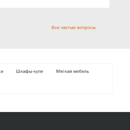
реп
отн
раз
дис
Все частые вопросы
кот
«Ди
ки
Шкафы-купе
Мягкая мебель