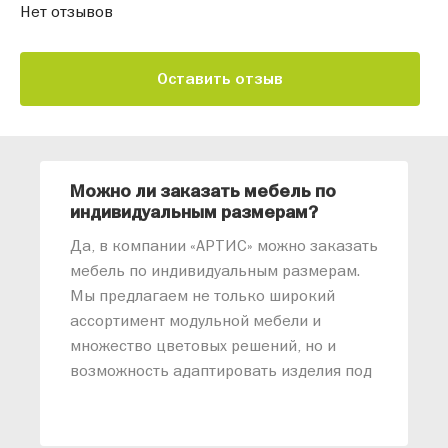
Нет отзывов
Оставить отзыв
Можно ли заказать мебель по
О
индивидуальным размерам?
м
«
Да, в компании «АРТИС» можно заказать
М
мебель по индивидуальным размерам.
п
Мы предлагаем не только широкий
м
ассортимент модульной мебели и
о
множество цветовых решений, но и
возможность адаптировать изделия под
ваши конкретные требования. Наши
специалисты помогут разработать
индивидуальный проект, учитывая