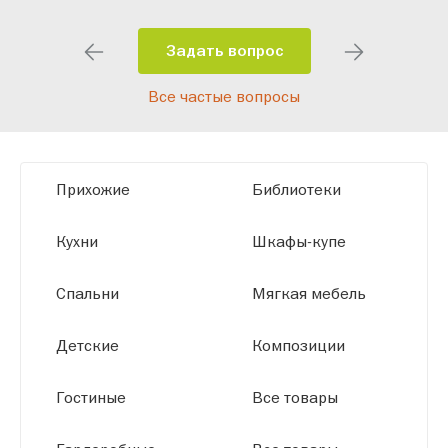
особенности планировки вашего
помещения и личные пожелания.
Задать вопрос
Благодаря современному
Все частые вопросы
высокотехнологичному оборудованию
мы можем производить мебель по
заданным параметрам, обеспечивая
высокое качество и точное соответствие
Прихожие
Библиотеки
размерам.
Кухни
Шкафы-купе
Спальни
Мягкая мебель
Детские
Композиции
Гостиные
Все товары