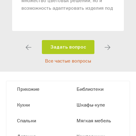
множество цветовых решений, но и
возможность адаптировать изделия под
ваши конкретные требования. Наши
специалисты помогут разработать
индивидуальный проект, учитывая
особенности планировки вашего
помещения и личные пожелания.
Задать вопрос
Благодаря современному
Все частые вопросы
высокотехнологичному оборудованию
мы можем производить мебель по
заданным параметрам, обеспечивая
высокое качество и точное соответствие
Прихожие
Библиотеки
размерам.
Кухни
Шкафы-купе
Спальни
Мягкая мебель