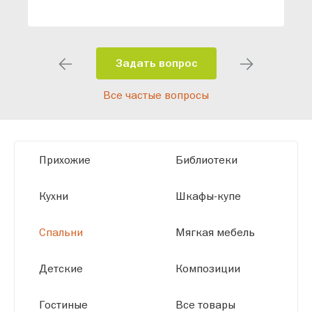
специалисты помогут разработать
индивидуальный проект, учитывая
особенности планировки вашего
помещения и личные пожелания.
Задать вопрос
Благодаря современному
Все частые вопросы
высокотехнологичному оборудованию
мы можем производить мебель по
заданным параметрам, обеспечивая
высокое качество и точное соответствие
Прихожие
Библиотеки
размерам.
Кухни
Шкафы-купе
Спальни
Мягкая мебель
Детские
Композиции
Гостиные
Все товары