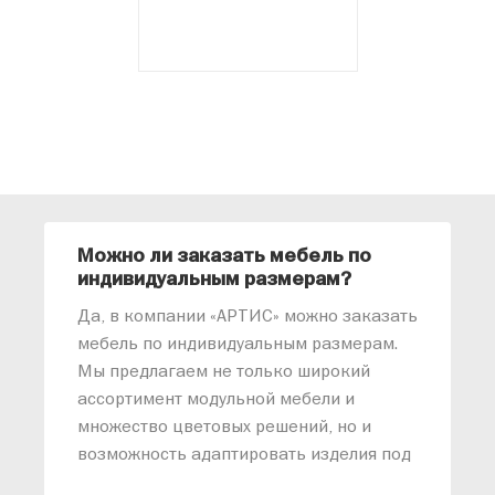
Можно ли заказать мебель по
О
индивидуальным размерам?
м
«
Да, в компании «АРТИС» можно заказать
М
мебель по индивидуальным размерам.
п
Мы предлагаем не только широкий
м
ассортимент модульной мебели и
о
множество цветовых решений, но и
возможность адаптировать изделия под
ваши конкретные требования. Наши