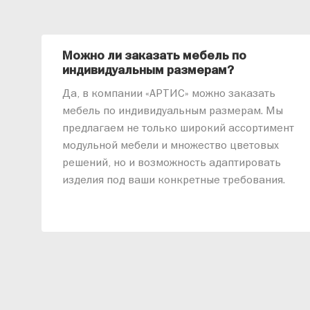
Можно ли заказать мебель по
индивидуальным размерам?
Да, в компании «АРТИС» можно заказать
мебель по индивидуальным размерам. Мы
предлагаем не только широкий ассортимент
модульной мебели и множество цветовых
решений, но и возможность адаптировать
изделия под ваши конкретные требования.
Наши специалисты помогут разработать
индивидуальный проект, учитывая
особенности планировки вашего
помещения и личные пожелания. Благодаря
современному высокотехнологичному
оборудованию мы можем производить
мебель по заданным параметрам,