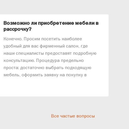
Возможно ли приобретение мебели в
Ка
рассрочку?
«АР
Конечно. Просим посетить наиболее
меб
удобный для вас фирменный салон, где
озв
наши специалисты предоставят подробную
ник
консультацию. Процедура предельно
так
проста: достаточно выбрать подходящую
спр
мебель, оформить заявку на покупку в
выс
рассрочку и подписать договор.
дос
реп
отн
раз
дис
Все частые вопросы
кот
«Ди