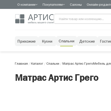
О компании
Покупателям
Салоны
Онлайн-редакт
Спальни
Прихожие
Кухни
Детские
Гости
Главная
/
Каталог
/
Спальни
/
Матрас Артис Грего
Мебель для
Матрас Артис Грего