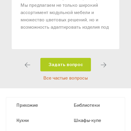
п
Мы предлагаем не только широкий
м
ассортимент модульной мебели и
о
множество цветовых решений, но и
возможность адаптировать изделия под
ваши конкретные требования. Наши
специалисты помогут разработать
индивидуальный проект, учитывая
особенности планировки вашего
помещения и личные пожелания.
Задать вопрос
Благодаря современному
Все частые вопросы
высокотехнологичному оборудованию
мы можем производить мебель по
заданным параметрам, обеспечивая
высокое качество и точное соответствие
Прихожие
Библиотеки
размерам.
Кухни
Шкафы-купе