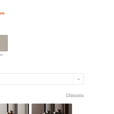
ке
уп
Сбросить