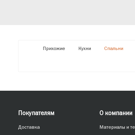
оборудованию мы можем производить
мебель по заданным параметрам,
обеспечивая высокое качество и точное
соответствие размерам.
Прихожие
Кухни
Спальни
Покупателям
О компании
Доставка
Материалы и те