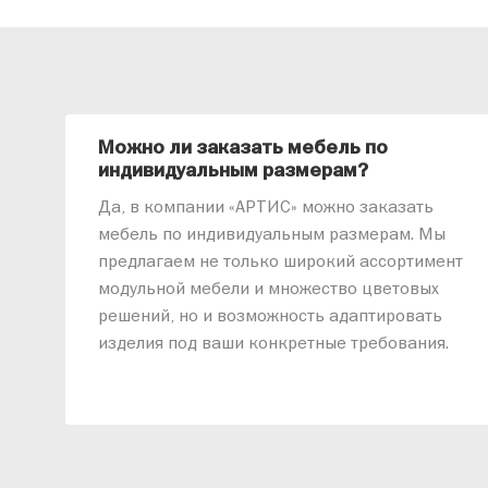
Можно ли заказать мебель по
индивидуальным размерам?
Да, в компании «АРТИС» можно заказать
мебель по индивидуальным размерам. Мы
предлагаем не только широкий ассортимент
модульной мебели и множество цветовых
решений, но и возможность адаптировать
изделия под ваши конкретные требования.
Наши специалисты помогут разработать
индивидуальный проект, учитывая
особенности планировки вашего
помещения и личные пожелания. Благодаря
современному высокотехнологичному