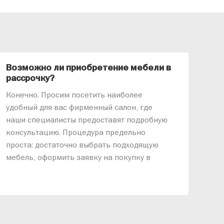
Возможно ли приобретение мебели в
Ка
рассрочку?
«АР
Конечно. Просим посетить наиболее
меб
удобный для вас фирменный салон, где
озв
наши специалисты предоставят подробную
ник
консультацию. Процедура предельно
так
проста: достаточно выбрать подходящую
спр
мебель, оформить заявку на покупку в
выс
рассрочку и подписать договор.
дос
реп
отн
раз
дис