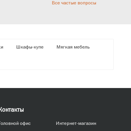
Все частые вопросы
кот
«Ди
ки
Шкафы-купе
Мягкая мебель
Контакты
Головной офис
Интернет-магазин