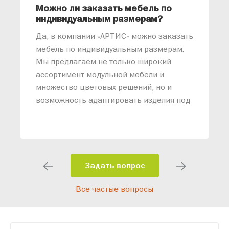
Можно ли заказать мебель по
О
индивидуальным размерам?
м
«
Да, в компании «АРТИС» можно заказать
М
мебель по индивидуальным размерам.
п
Мы предлагаем не только широкий
м
ассортимент модульной мебели и
о
множество цветовых решений, но и
возможность адаптировать изделия под
ваши конкретные требования. Наши
специалисты помогут разработать
индивидуальный проект, учитывая
особенности планировки вашего
помещения и личные пожелания.
Задать вопрос
Благодаря современному
Все частые вопросы
высокотехнологичному оборудованию
мы можем производить мебель по
заданным параметрам, обеспечивая
высокое качество и точное соответствие