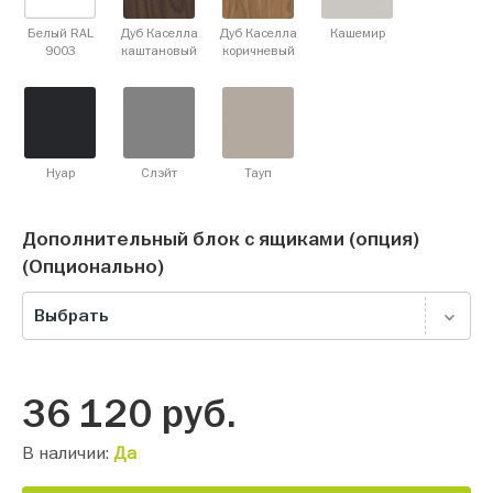
Белый RAL
Дуб Каселла
Дуб Каселла
Кашемир
9003
каштановый
коричневый
Нуар
Слэйт
Тауп
Дополнительный блок с ящиками (опция)
(Опционально)
Выбрать
36 120
руб.
В наличии:
Да