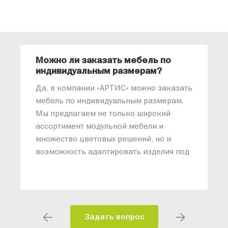
Можно ли заказать мебель по
О
индивидуальным размерам?
м
«
Да, в компании «АРТИС» можно заказать
М
мебель по индивидуальным размерам.
п
Мы предлагаем не только широкий
м
ассортимент модульной мебели и
о
множество цветовых решений, но и
возможность адаптировать изделия под
ваши конкретные требования. Наши
специалисты помогут разработать
индивидуальный проект, учитывая
особенности планировки вашего
помещения и личные пожелания.
Задать вопрос
Благодаря современному