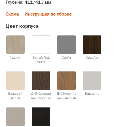
Глубина: 411/413 мм
Схема
Инструкция по сборке
Цвет корпуса
Аделия
Белый RAL
Слэйт
Орех Ам.
9003
Бежевый
Дуб Каселла
Дуб Каселла
Кашемир
песок
каштановый
коричневый