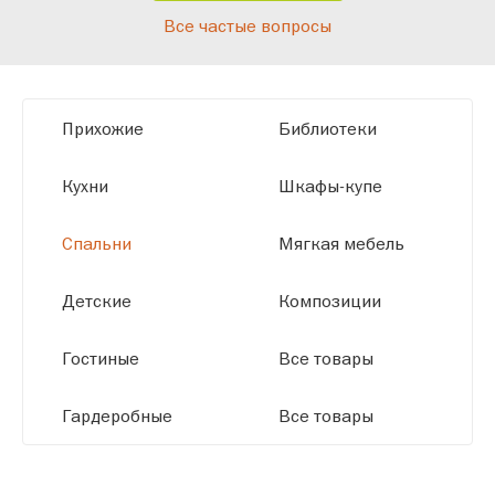
Все частые вопросы
высокотехнологичному оборудованию
мы можем производить мебель по
заданным параметрам, обеспечивая
высокое качество и точное соответствие
Прихожие
Библиотеки
размерам.
Кухни
Шкафы-купе
Спальни
Мягкая мебель
Детские
Композиции
Гостиные
Все товары
Гардеробные
Все товары