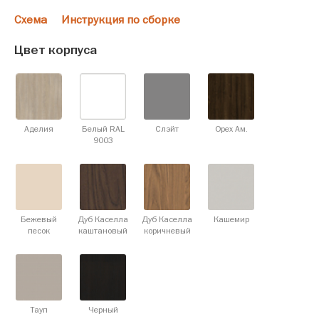
Схема
Инструкция по сборке
Цвет корпуса
Аделия
Белый RAL
Слэйт
Орех Ам.
9003
Бежевый
Дуб Каселла
Дуб Каселла
Кашемир
песок
каштановый
коричневый
Тауп
Черный