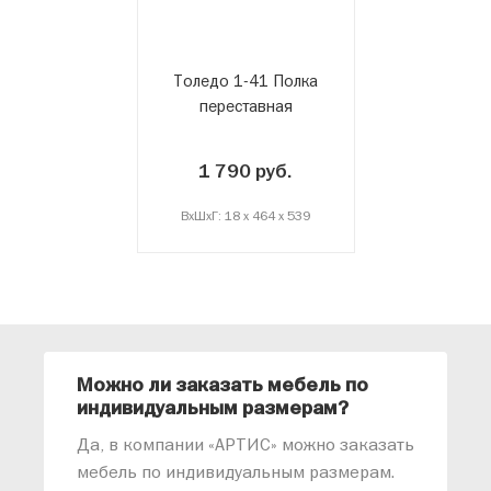
Толедо 1-41 Полка
переставная
1 790 руб.
ВxШxГ: 18 x 464 x 539
Можно ли заказать мебель по
О
индивидуальным размерам?
м
«
Да, в компании «АРТИС» можно заказать
М
мебель по индивидуальным размерам.