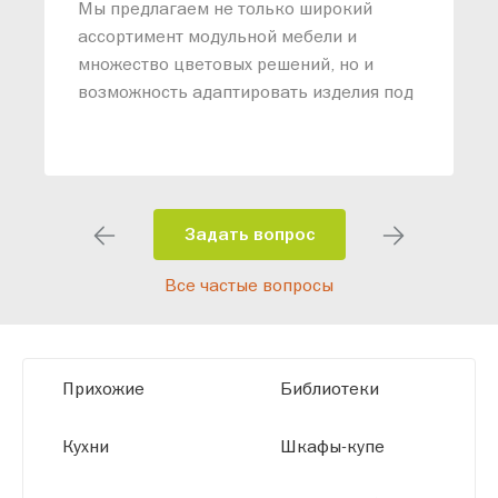
п
Мы предлагаем не только широкий
м
ассортимент модульной мебели и
о
множество цветовых решений, но и
возможность адаптировать изделия под
ваши конкретные требования. Наши
специалисты помогут разработать
индивидуальный проект, учитывая
особенности планировки вашего
помещения и личные пожелания.
Задать вопрос
Благодаря современному
Все частые вопросы
высокотехнологичному оборудованию
мы можем производить мебель по
заданным параметрам, обеспечивая
высокое качество и точное соответствие
Прихожие
Библиотеки
размерам.
Кухни
Шкафы-купе