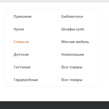
мы можем производить мебель по
заданным параметрам, обеспечивая
высокое качество и точное соответствие
Прихожие
Библиотеки
размерам.
Кухни
Шкафы-купе
Спальни
Мягкая мебель
Детские
Композиции
Гостиные
Все товары
Гардеробные
Все товары