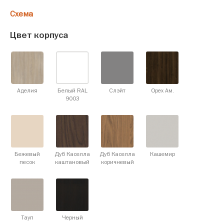
Схема
Цвет корпуса
Аделия
Белый RAL
Слэйт
Орех Ам.
9003
Бежевый
Дуб Каселла
Дуб Каселла
Кашемир
песок
каштановый
коричневый
Тауп
Черный