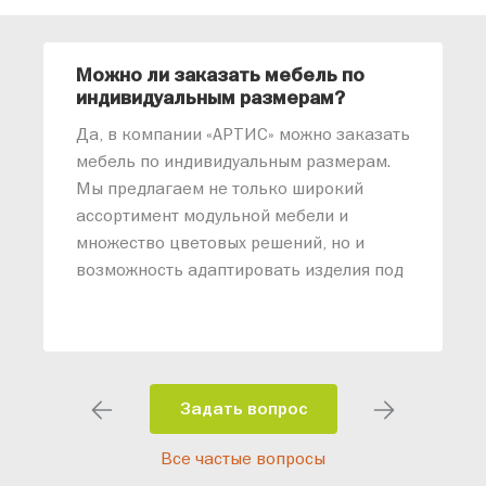
Можно ли заказать мебель по
О
индивидуальным размерам?
м
«
Да, в компании «АРТИС» можно заказать
М
мебель по индивидуальным размерам.
п
Мы предлагаем не только широкий
м
ассортимент модульной мебели и
о
множество цветовых решений, но и
возможность адаптировать изделия под
ваши конкретные требования. Наши
специалисты помогут разработать
индивидуальный проект, учитывая
особенности планировки вашего
помещения и личные пожелания.
Задать вопрос
Благодаря современному
Все частые вопросы
высокотехнологичному оборудованию