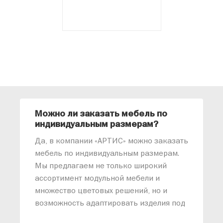
Можно ли заказать мебель по
О
индивидуальным размерам?
м
«
Да, в компании «АРТИС» можно заказать
М
мебель по индивидуальным размерам.
п
Мы предлагаем не только широкий
м
ассортимент модульной мебели и
о
множество цветовых решений, но и
возможность адаптировать изделия под
ваши конкретные требования. Наши