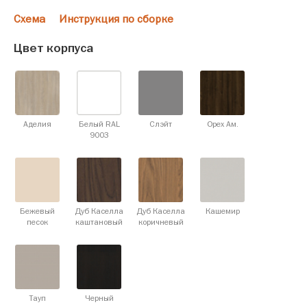
Схема
Инструкция по сборке
Цвет корпуса
Аделия
Белый RAL
Слэйт
Орех Ам.
9003
Бежевый
Дуб Каселла
Дуб Каселла
Кашемир
песок
каштановый
коричневый
Тауп
Черный