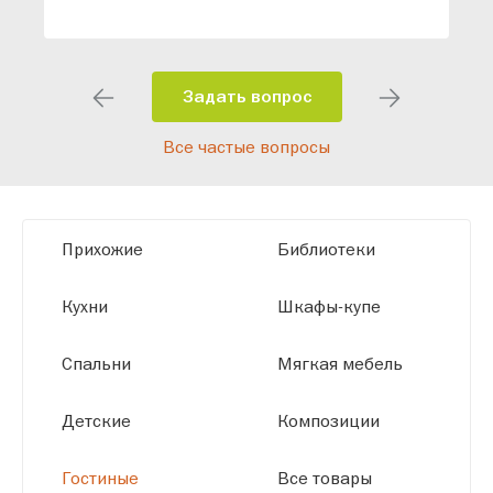
специалисты помогут разработать
индивидуальный проект, учитывая
особенности планировки вашего
помещения и личные пожелания.
Задать вопрос
Благодаря современному
Все частые вопросы
высокотехнологичному оборудованию
мы можем производить мебель по
заданным параметрам, обеспечивая
высокое качество и точное соответствие
Прихожие
Библиотеки
размерам.
Кухни
Шкафы-купе
Спальни
Мягкая мебель
Детские
Композиции
Гостиные
Все товары