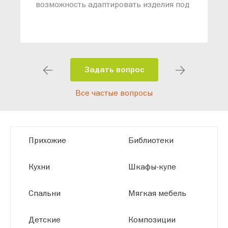
возможность адаптировать изделия под
ваши конкретные требования. Наши
специалисты помогут разработать
индивидуальный проект, учитывая
особенности планировки вашего
помещения и личные пожелания.
Задать вопрос
Благодаря современному
Все частые вопросы
высокотехнологичному оборудованию
мы можем производить мебель по
заданным параметрам, обеспечивая
высокое качество и точное соответствие
Прихожие
Библиотеки
размерам.
Кухни
Шкафы-купе
Спальни
Мягкая мебель
Детские
Композиции