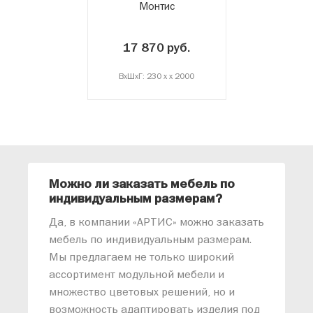
Монтис
17 870 руб.
ВxШxГ: 230 x x 2000
Можно ли заказать мебель по
О
индивидуальным размерам?
м
«
Да, в компании «АРТИС» можно заказать
М
мебель по индивидуальным размерам.
п
Мы предлагаем не только широкий
м
ассортимент модульной мебели и
о
множество цветовых решений, но и
возможность адаптировать изделия под