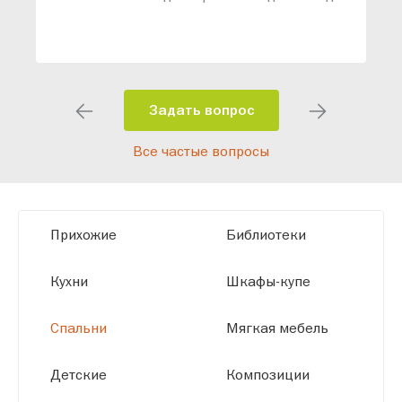
ваши конкретные требования. Наши
специалисты помогут разработать
индивидуальный проект, учитывая
особенности планировки вашего
помещения и личные пожелания.
Задать вопрос
Благодаря современному
Все частые вопросы
высокотехнологичному оборудованию
мы можем производить мебель по
заданным параметрам, обеспечивая
высокое качество и точное соответствие
Прихожие
Библиотеки
размерам.
Кухни
Шкафы-купе
Спальни
Мягкая мебель
Детские
Композиции