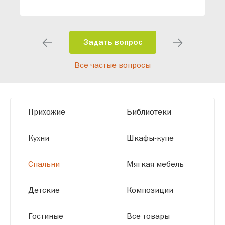
специалисты помогут разработать
индивидуальный проект, учитывая
особенности планировки вашего
помещения и личные пожелания.
Задать вопрос
Благодаря современному
Все частые вопросы
высокотехнологичному оборудованию
мы можем производить мебель по
заданным параметрам, обеспечивая
высокое качество и точное соответствие
Прихожие
Библиотеки
размерам.
Кухни
Шкафы-купе
Спальни
Мягкая мебель
Детские
Композиции
Гостиные
Все товары