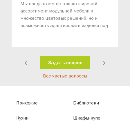
п
Мы предлагаем не только широкий
м
ассортимент модульной мебели и
о
множество цветовых решений, но и
возможность адаптировать изделия под
ваши конкретные требования. Наши
специалисты помогут разработать
индивидуальный проект, учитывая
особенности планировки вашего
помещения и личные пожелания.
Задать вопрос
Благодаря современному
Все частые вопросы
высокотехнологичному оборудованию
мы можем производить мебель по
заданным параметрам, обеспечивая
высокое качество и точное соответствие
Прихожие
Библиотеки
размерам.
Кухни
Шкафы-купе