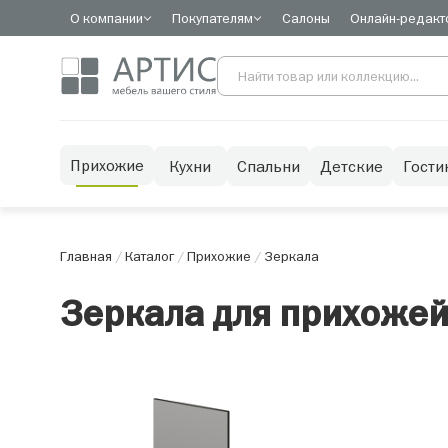
О компании
Покупателям
Салоны
Онлайн-редакт
Прихожие
Кухни
Спальни
Детские
Гости
Главная
/
Каталог
/
Прихожие
/
Зеркала
Зеркала для прихоже