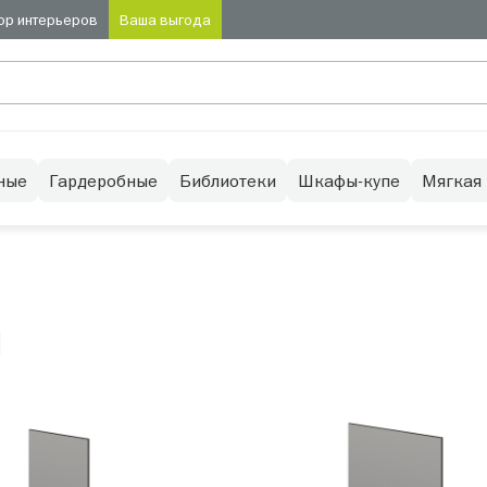
ор интерьеров
Ваша выгода
ные
Гардеробные
Библиотеки
Шкафы-купе
Мягкая
й