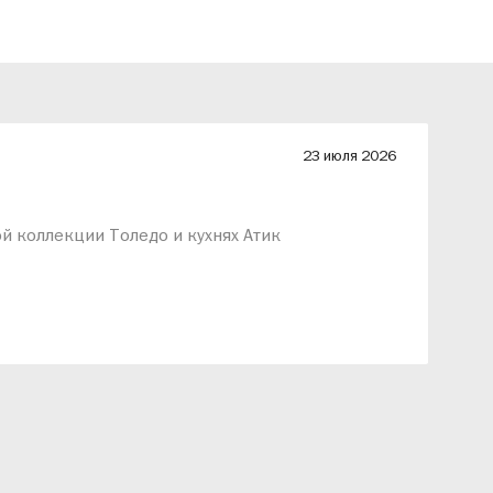
23 июля 2026
й коллекции Толедо и кухнях Атик
Д