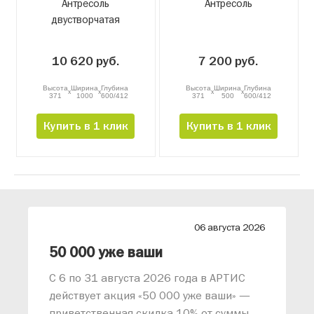
Антресоль
Антресоль
двустворчатая
10 620 руб.
7 200 руб.
Высота
Ширина
Глубина
Высота
Ширина
Глубина
x
x
x
x
371
1000
600/412
371
500
600/412
Купить в 1 клик
Купить в 1 клик
26
06 августа 2026
лиз от АРТИС
50 000 уже ваши
С 6 по 31 августа 2026 года в АРТИС
действует акция «50 000 уже ваши» —
приветственная скидка 10% от суммы