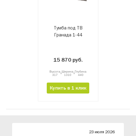
Тумба под ТВ
Гранада 1-44
15 870 руб.
Высота
Ширина
Глубина
x
x
317
1310
440
Купить в 1 клик
26
23 июля 2026