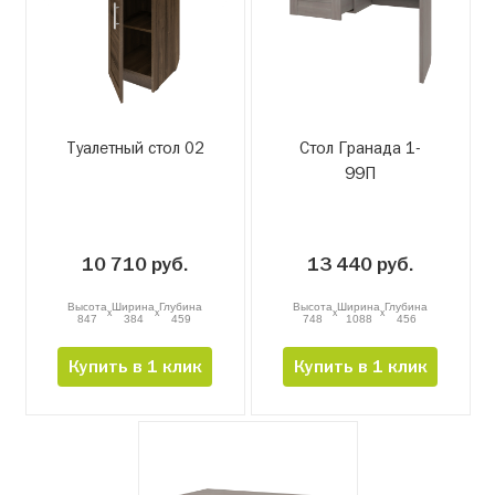
Туалетный стол 02
Стол Гранада 1-
99П
10 710 руб.
13 440 руб.
Высота
Ширина
Глубина
Высота
Ширина
Глубина
x
x
x
x
847
384
459
748
1088
456
Купить в 1 клик
Купить в 1 клик