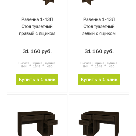
Равенна 1-43П
Равенна 1-43Л
Стол туалетный
Стол туалетный
правый с ящиком
левый с ящиком
31 160 руб.
31 160 руб.
Высота
Ширина
Глубина
Высота
Ширина
Глубина
x
x
x
x
844
1048
460
844
1048
460
Купить в 1 клик
Купить в 1 клик