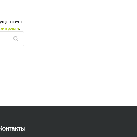
уществует.
оварами
.
Контакты