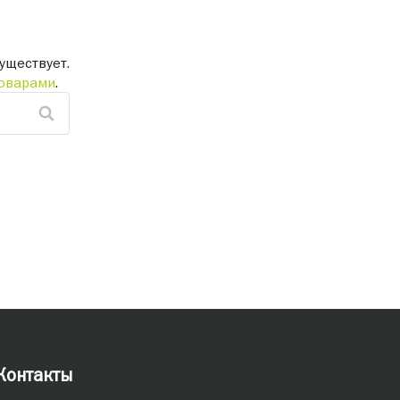
уществует.
оварами
.
Контакты